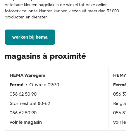
ontelbare kleuren nagellak in de winkel tot onze online
fotoservice: onze klanten kunnen kiezen uit meer dan 32.000
producten en diensten.
werken bij hema
magasins à proximité
HEMA
Waregem
HEMA
K
Fermé
Ouvre à
09:30
Fermé
056 62 50 90
056 37 4
Stormestraat 80-82
Ringlaan
056 62 50 90
056 37 4
voir le magasin
voir le 