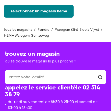
sélectionnez un magasin hema
tous les magasins
Flandre
Waregem (Sint-Eloois-Vijve)
HEMA Waregem Gentseweg
trouvez un magasin
où se trouve le magasin le plus proche ?
appelez le service clientèle 02 514
38 79
du lundi au vendredi de 8h30 à 21h00 et samedi de
10h00 à 18h00