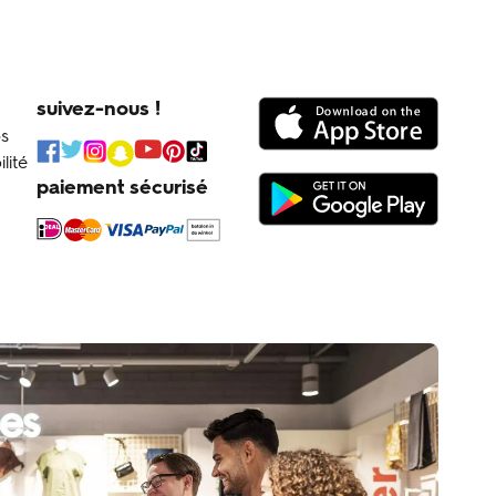
suivez-nous !
os
lité
paiement sécurisé