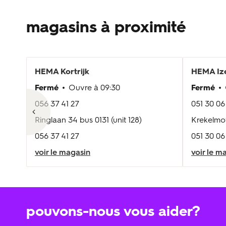
magasins à proximité
HEMA
Kortrijk
HEMA
I
Fermé
Ouvre à
09:30
Fermé
056 37 41 27
051 30 06
Ringlaan 34 bus 0131 (unit 128)
Krekelmot
056 37 41 27
051 30 06
voir le magasin
voir le m
pouvons-nous vous aider?