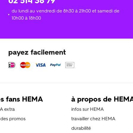
02 514 38 79
du lundi au vendredi de 8h30 à 21h00 et samedi de
10h00 à 18h00
payez facilement
es fans HEMA
à propos de HEM
A extra
infos sur HEMA
s des promos
travailler chez HEMA
durabilité