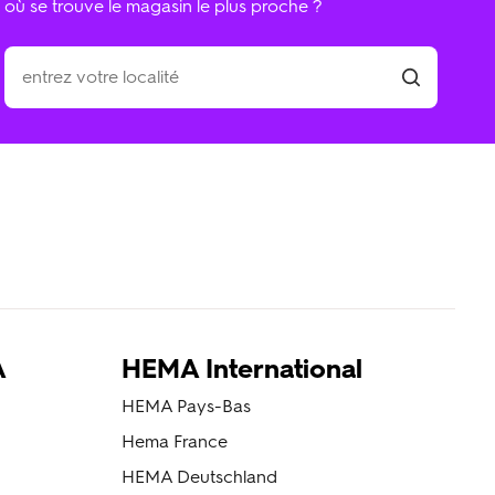
où se trouve le magasin le plus proche ?
A
HEMA International
HEMA Pays-Bas
Hema France
HEMA Deutschland