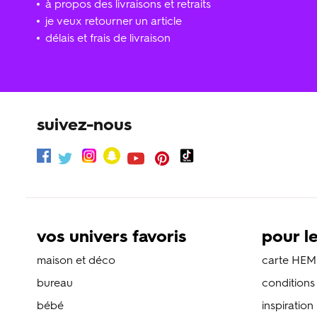
à propos des livraisons et retraits
je veux retourner un article
délais et frais de livraison
suivez-nous
vos univers favoris
pour l
maison et déco
carte HEM
bureau
condition
bébé
inspiration