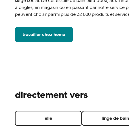
siège social. De cet essuie de bain ultra doux, aux inn
à ongles, en magasin ou en passant par notre service ph
peuvent choisir parmi plus de 32 000 produits et service
travailler chez hema
directement vers
elle
linge de bain