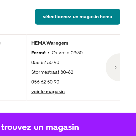
sélectionnez un magasin hema
g
HEMA
Waregem
HE
Fermé
Ouvre à
09:30
Fer
056 62 50 90
051 
Stormestraat 80-82
Oost
056 62 50 90
051 
voir le magasin
voir
trouvez un magasin