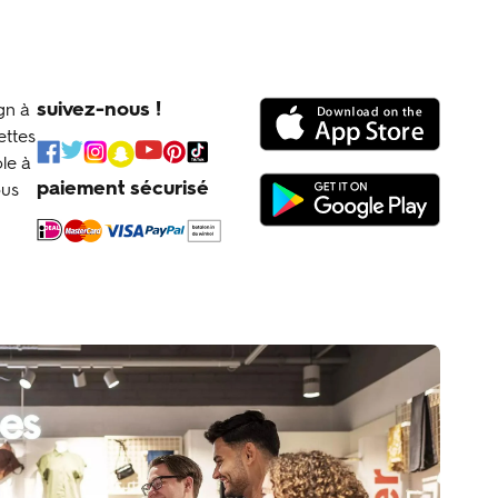
suivez-nous !
gn à
ettes
le à
paiement sécurisé
ous