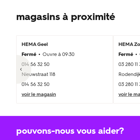
magasins à proximité
HEMA
Geel
HEMA
Zo
Fermé
Ouvre à
09:30
Fermé
014 56 32 50
03 280 11
Nieuwstraat 118
Rodendijk
014 56 32 50
03 280 11
voir le magasin
voir le m
pouvons-nous vous aider?