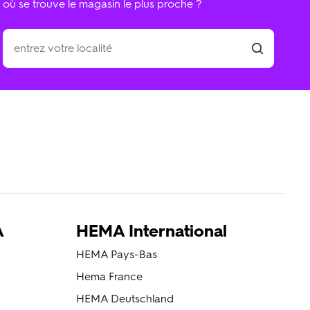
où se trouve le magasin le plus proche ?
A
HEMA International
HEMA Pays-Bas
Hema France
HEMA Deutschland