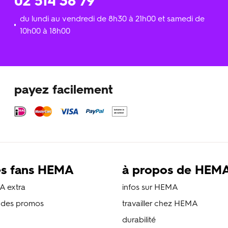
02 514 38 79
du lundi au vendredi de 8h30 à 21h00 et samedi de
10h00 à 18h00
payez facilement
es fans HEMA
à propos de HEM
A extra
infos sur HEMA
s des promos
travailler chez HEMA
durabilité