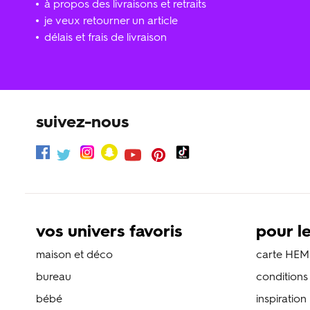
à propos des livraisons et retraits
je veux retourner un article
délais et frais de livraison
suivez-nous
vos univers favoris
pour l
maison et déco
carte HEM
bureau
condition
bébé
inspiration