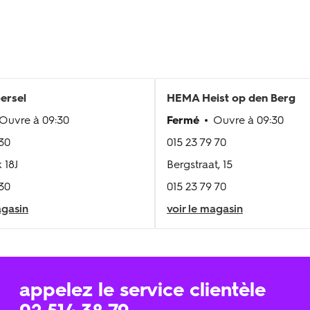
ersel
HEMA
Heist op den Berg
Ouvre à
09:30
Fermé
Ouvre à
09:30
 30
015 23 79 70
 18J
Bergstraat, 15
 30
015 23 79 70
agasin
voir le magasin
appelez le service clientèle