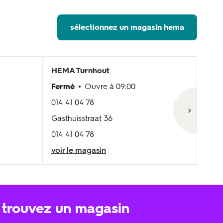
sélectionnez un magasin hema
HEMA
Turnhout
HE
Fermé
Ouvre à
09:00
Fer
014 41 04 78
03 3
Gasthuisstraat 36
Turn
014 41 04 78
03 3
voir le magasin
voir
trouvez un magasin