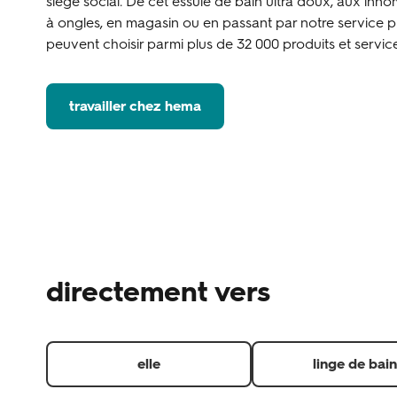
siège social. De cet essuie de bain ultra doux, aux inn
à ongles, en magasin ou en passant par notre service ph
peuvent choisir parmi plus de 32 000 produits et service
travailler chez hema
directement vers
elle
linge de bain