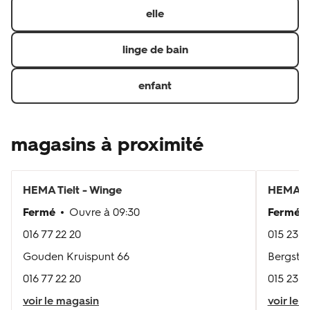
elle
linge de bain
enfant
magasins à proximité
HEMA
Tielt - Winge
HEMA
H
Fermé
Ouvre à
09:30
Fermé
016 77 22 20
015 23 7
Gouden Kruispunt 66
Bergstraa
016 77 22 20
015 23 7
voir le magasin
voir le 