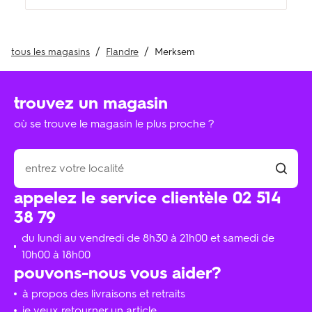
tous les magasins
Flandre
Merksem
trouvez un magasin
où se trouve le magasin le plus proche ?
appelez le service clientèle 02 514
38 79
du lundi au vendredi de 8h30 à 21h00 et samedi de
10h00 à 18h00
pouvons-nous vous aider?
à propos des livraisons et retraits
je veux retourner un article