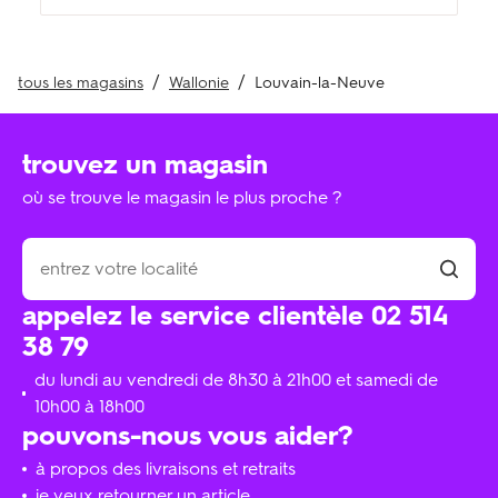
tous les magasins
Wallonie
Louvain-la-Neuve
trouvez un magasin
où se trouve le magasin le plus proche ?
appelez le service clientèle 02 514
38 79
du lundi au vendredi de 8h30 à 21h00 et samedi de
10h00 à 18h00
pouvons-nous vous aider?
à propos des livraisons et retraits
je veux retourner un article