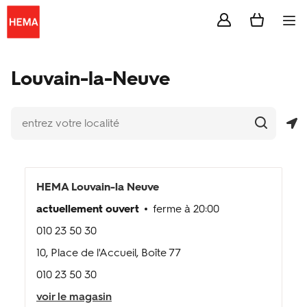
Skip to content
Se rendre sur Dior.com
Link to login page
Link to cart page
Return to Nav
entrez votre localité
Soumettre une recherche.
Géolocaliser
Téléphone
Téléphone
Soumettre une recherche.
Link to Social Media
Link to Social Media
Link to Social Media
Link to Social Media
Ouvr
NL
Louvain-la-Neuve
service photo
billeterie
soldes
HEMA
Louvain-la Neuve
actuellement ouvert
ferme à
20:00
inspiration
010 23 50 30
carte HEMA extra
10, Place de l'Accueil, Boîte 77
010 23 50 30
service clientèle
voir le magasin