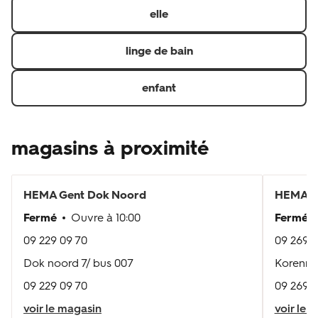
elle
linge de bain
enfant
magasins à proximité
HEMA
Gent Dok Noord
HEMA
G
Fermé
Ouvre à
10:00
Fermé
09 229 09 70
09 269 9
Dok noord 7/ bus 007
Korenma
09 229 09 70
09 269 9
voir le magasin
voir le 