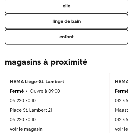
elle
linge de bain
enfant
magasins à proximité
HEMA
Liège-St. Lambert
HEMA
T
Fermé
Ouvre à
09:00
Fermé
04 220 70 10
012 45 9
Place St. Lambert 21
Maastric
04 220 70 10
012 45 9
voir le magasin
voir le 