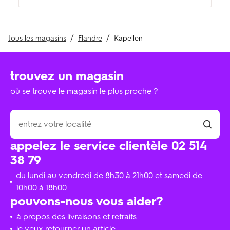
tous les magasins
Flandre
Kapellen
trouvez un magasin
où se trouve le magasin le plus proche ?
appelez le service clientèle 02 514
38 79
du lundi au vendredi de 8h30 à 21h00 et samedi de
10h00 à 18h00
pouvons-nous vous aider?
à propos des livraisons et retraits
je veux retourner un article