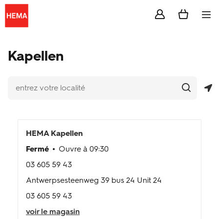
Skip to content
Se rendre sur Dior.com
Link to login page
Link to cart page
Return to Nav
entrez votre localité
Soumettre une recherche.
Géolocaliser
Téléphone
Téléphone
Soumettre une recherche.
Link to Social Media
Link to Social Media
Link to Social Media
Link to Social Media
Ouvr
NL
Kapellen
service photo
billeterie
soldes
HEMA
Kapellen
Fermé
Ouvre à
09:30
inspiration
03 605 59 43
carte HEMA extra
Antwerpsesteenweg 39 bus 24 Unit 24
03 605 59 43
service clientèle
voir le magasin