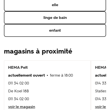
elle
linge de bain
enfant
magasins à proximité
HEMA
Pelt
HEMA
M
actuellement ouvert
ferme à
18:00
actuell
011 34 02 00
014 33 7
De Koel 18B
Statiest
011 34 02 00
014 33 7
voir le magasin
voir le 