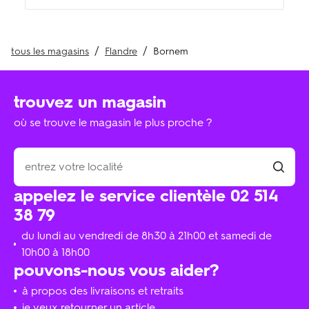
tous les magasins
Flandre
Bornem
trouvez un magasin
où se trouve le magasin le plus proche ?
appelez le service clientèle 02 514
38 79
du lundi au vendredi de 8h30 à 21h00 et samedi de
10h00 à 18h00
pouvons-nous vous aider?
à propos des livraisons et retraits
je veux retourner un article